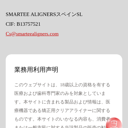
SMARTEE ALIGNERSスペインSL
CIF: B13757521
Cs@smarteealigners.com
業務用利用声明
このウェブサイトは、18歳以上の資格を有する
ナビゲーション手順
医療および歯科専門家のみを対象としていま
す。本サイトに含まれる製品および情報は、医
2/F、27番レーン565、Shengxia Road、浦東区、上
海、中国
療機器である矯正用クリアアライナーに関する
ものです。本サイトのいかなる内容も、消費者
または一般市民に対する当該製品の販売の勧誘