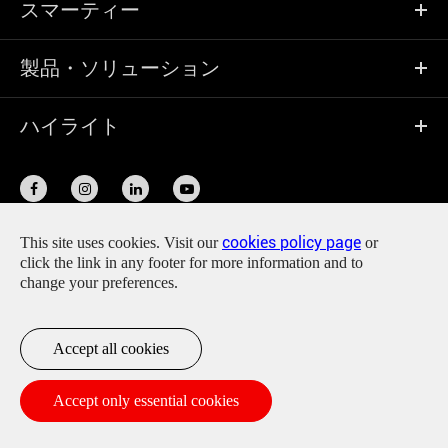
スマーティー
製品・ソリューション
ハイライト
cookies policy page
This site uses cookies. Visit our
or
click the link in any footer for more information and to
著作権 ©
Shanghai Smartee Denti-Technology Co., Ltd.
無断
change your preferences.
転載を禁じます。
利用規約
|
サイトマップ
Accept all cookies
Accept only essential cookies