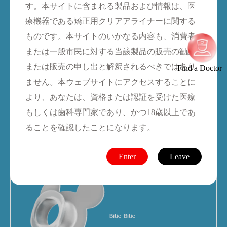
す。本サイトに含まれる製品および情報は、医
療機器である矯正用クリアアライナーに関する
ものです。本サイトのいかなる内容も、消費者
または一般市民に対する当該製品の販売の勧誘
または販売の申し出と解釈されるべきではあり
Find a Doctor
ません。本ウェブサイトにアクセスすることに
より、あなたは、資格または認証を受けた医療
もしくは歯科専門家であり、かつ18歳以上であ
ることを確認したことになります。
アーチ形状の改善、顎関係の調
K4: Joy-Joy
整、歯の萌出を誘導
Enter
Leave