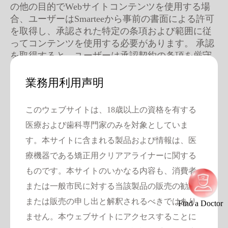
の他の目的でWebサイトコンテンツを使用する場
合、ユーザーはSmarteeから事前の書面による許可
を取得し、承認された特定の条項および範囲に従
ってコンテンツを使用する必要があります。 承認
を取得すると、ユーザーは承認契約の条項を厳守
する必要があります。 Smarteeは、ユーザーが契約
条項に違反した場合、承認を取り消し、法的責任
業務用利用声明
を追求する権利を留保します。
このウェブサイトは、18歳以上の資格を有する
免責事項
医療および歯科専門家のみを対象としていま
1.ウェブサイト操作
す。本サイトに含まれる製品および情報は、医
療機器である矯正用クリアアライナーに関する
当社は、Webサイトの正常な運用を確実にするよ
う努めていますが、Webサイトが中断されない、
ものです。本サイトのいかなる内容も、消費者
エラーがない、またはその他の運用上の問題の影
または一般市民に対する当該製品の販売の勧誘
響を受けないことを保証するものではありませ
または販売の申し出と解釈されるべきではあり
Find a Doctor
ん。 当社は、当社の意図的な違法行為または重大
ません。本ウェブサイトにアクセスすることに
な過失による損失または損害賠償の原因でない限