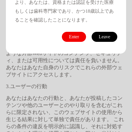
り、ウェブサイトの運営に起因するいかなる損失
より、あなたは、資格または認証を受けた医療
または損害についても責任を負いません。
もしくは歯科専門家であり、かつ18歳以上であ
2.外部リンク
ることを確認したことになります。
このWebサイトには、外部Webサイトへのリンクが
Enter
Leave
含まれている場合があります。 これらのリンクは
お客様の便宜のためにのみ提供されており、その
ような外部Webサイトのコンテンツ、セキュリテ
ィ、または可用性については責任を負いません。
あなたはあなた自身のリスクでこれらの外部ウェ
ブサイトにアクセスします。
3.ユーザーの行動
あなたはあなたの行動と、あなたが投稿したコン
テンツや他のユーザーとのやり取りを含むがこれ
らに限定されない、このウェブサイトの使用から
生じる結果に対して単独で責任があります。 これ
らの条件の違反を明示的に認識し、それに対処す