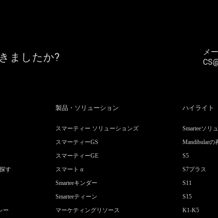
メー
できましたか?
CS@
製品・ソリューション
ハイライト
スマーティー ソリューションズ
Smarteeソ
スマーティーGS
Mandibul
スマーティーGE
S5
を探す
スマート α
S7プラス
Smarteeキンダー
S11
Smarteeティーン
S15
シー
マーケティングリソース
K1-K5