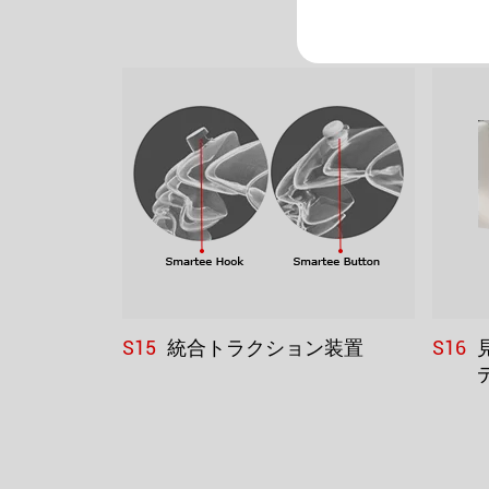
S15
S16
統合トラクション装置