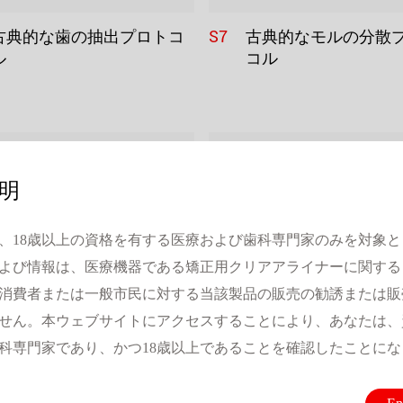
S7
古典的な歯の抽出プロトコ
古典的なモルの分散
ル
コル
明
、18歳以上の資格を有する医療および歯科専門家のみを対象
よび情報は、医療機器である矯正用クリアアライナーに関する
消費者または一般市民に対する当該製品の販売の勧誘または販
せん。本ウェブサイトにアクセスすることにより、あなたは、
科専門家であり、かつ18歳以上であることを確認したことにな
S11
咬合スプリントを備えた顎
口盖デバイス
再配置装置