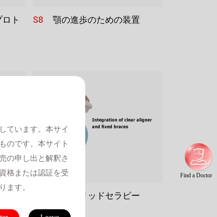
S8
プロト
顎の進歩のための装置
としています。本サイ
ものです。本サイト
売の申し出と解釈さ
資格または認証を受
Find a Doctor
ります。
S12
ハイブリッドセラピー