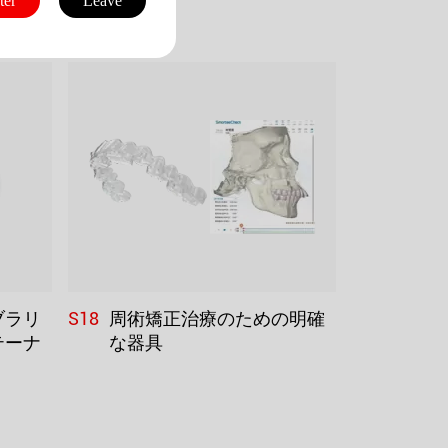
ter
Leave
S18
ブラリ
周術矯正治療のための明確
テーナ
な器具