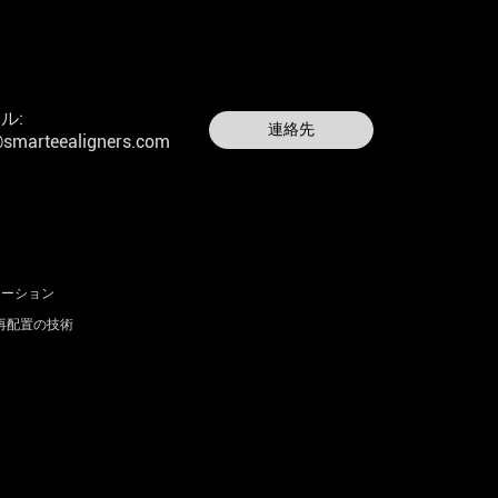
ル:
連絡先
smarteealigners.com
リューション
arの再配置の技術