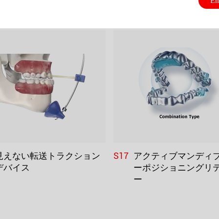
En
S17
見えない転送トラクション
アクティブマンディ
デバイス
ーポジショニングリ
ー